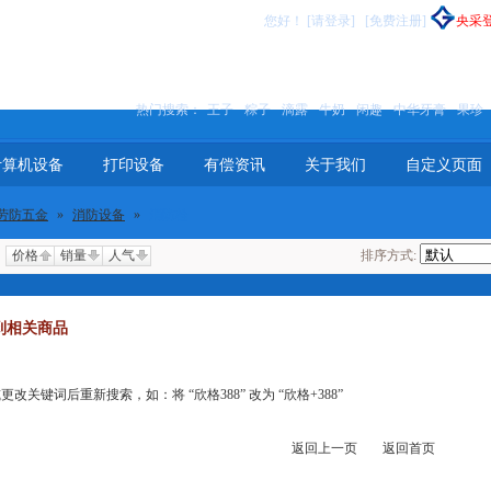
您好
！
[请登录]
[免费注册]
央采
热门搜索：
王子
粽子
滴露
牛奶
闲趣
中华牙膏
果珍
计算机设备
打印设备
有偿资讯
关于我们
自定义页面
劳防五金
»
消防设备
»
消防栓
价格
销量
人气
排序方式:
到相关商品
关键词后重新搜索，如：将 “欣格388” 改为 “欣格+388”
返回上一页
返回首页