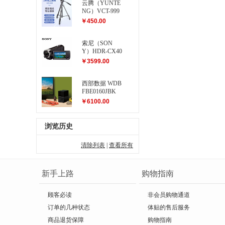
云腾（YUNTE
NG）VCT-999
大型三脚架
￥450.00
索尼（SON
Y）HDR-CX40
5 高清数码摄
￥3599.00
像机
西部数据 WDB
FBE0160JBK
My Book Duo...
￥6100.00
浏览历史
清除列表
|
查看所有
新手上路
购物指南
顾客必读
非会员购物通道
订单的几种状态
体贴的售后服务
商品退货保障
购物指南