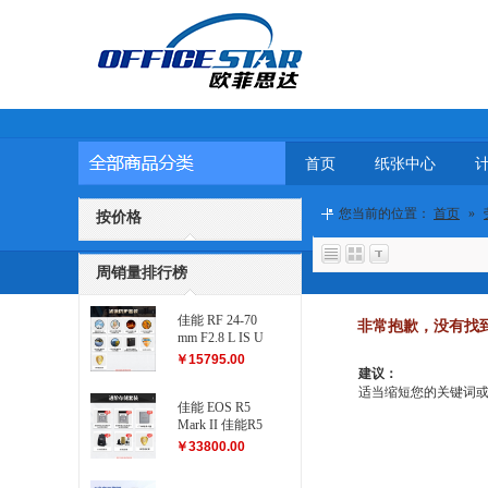
首页
纸张中心
您当前的位置：
首页
»
按价格
周销量排行榜
佳能 RF 24-70
非常抱歉，没有找
mm F2.8 L IS U
SM 滤镜防护
￥15795.00
套装
建议：
适当缩短您的关键词或更改
佳能 EOS R5
Mark II 佳能R5
二代...
￥33800.00