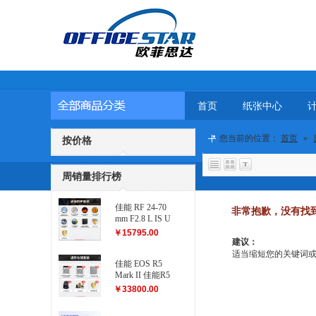
首页
纸张中心
您当前的位置：
首页
»
按价格
周销量排行榜
佳能 RF 24-70
非常抱歉，没有找
mm F2.8 L IS U
SM 滤镜防护
￥15795.00
套装
建议：
适当缩短您的关键词或更改
佳能 EOS R5
Mark II 佳能R5
二代...
￥33800.00