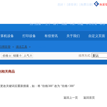
您好
！
[请登录]
[免费注册]
央采
热门搜索：
王子
粽子
滴露
牛奶
闲趣
中华牙膏
果珍
计算机设备
打印设备
有偿资讯
关于我们
自定义页面
日用百货
»
清洁工具
»
工业擦拭纸
价格
销量
人气
排序方式:
到相关商品
关键词后重新搜索，如：将 “欣格388” 改为 “欣格+388”
返回上一页
返回首页