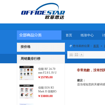
首页
纸张中心
您当前的位置：
首页
»
按价格
周销量排行榜
佳能 RF 24-70
非常抱歉，没有找
mm F2.8 L IS U
SM 滤镜防护
￥15795.00
套装
建议：
适当缩短您的关键词或更改
佳能 EOS R5
Mark II 佳能R5
二代...
￥33800.00