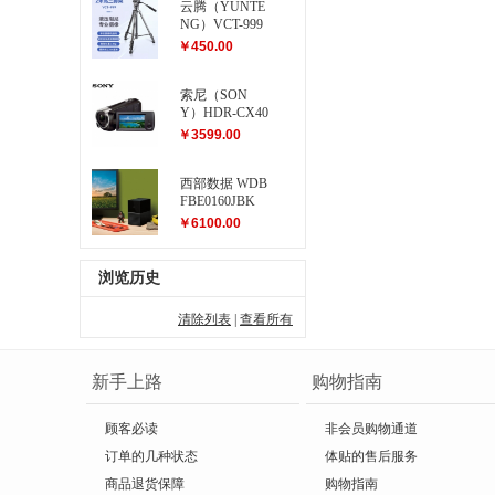
云腾（YUNTE
NG）VCT-999
大型三脚架
￥450.00
索尼（SON
Y）HDR-CX40
5 高清数码摄
￥3599.00
像机
西部数据 WDB
FBE0160JBK
My Book Duo...
￥6100.00
浏览历史
清除列表
|
查看所有
新手上路
购物指南
顾客必读
非会员购物通道
订单的几种状态
体贴的售后服务
商品退货保障
购物指南