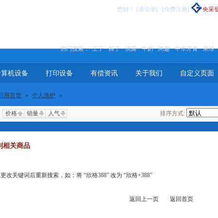
您好
！
[请登录]
[免费注册]
央采
热门搜索：
王子
粽子
滴露
牛奶
闲趣
中华牙膏
果珍
计算机设备
打印设备
有偿资讯
关于我们
自定义页面
日用百货
»
个人洗护
»
口腔护理
价格
销量
人气
排序方式:
到相关商品
关键词后重新搜索，如：将 “欣格388” 改为 “欣格+388”
返回上一页
返回首页