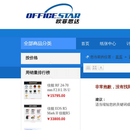
首页
纸张中心
您当前的位置：
首页
»
按价格
周销量排行榜
佳能 RF 24-70
非常抱歉，没有找
mm F2.8 L IS U
SM 滤镜防护
￥15795.00
套装
建议：
适当缩短您的关键词或更改
佳能 EOS R5
Mark II 佳能R5
二代...
￥33800.00