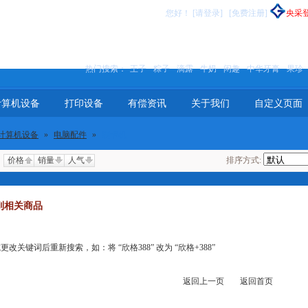
您好
！
[请登录]
[免费注册]
央采
热门搜索：
王子
粽子
滴露
牛奶
闲趣
中华牙膏
果珍
计算机设备
打印设备
有偿资讯
关于我们
自定义页面
计算机设备
»
电脑配件
»
刷卡机
价格
销量
人气
排序方式:
到相关商品
关键词后重新搜索，如：将 “欣格388” 改为 “欣格+388”
返回上一页
返回首页