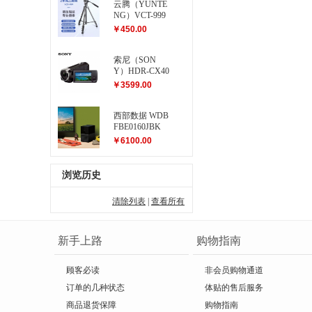
云腾（YUNTE
NG）VCT-999
大型三脚架
￥450.00
索尼（SON
Y）HDR-CX40
5 高清数码摄
￥3599.00
像机
西部数据 WDB
FBE0160JBK
My Book Duo...
￥6100.00
浏览历史
清除列表
|
查看所有
新手上路
购物指南
顾客必读
非会员购物通道
订单的几种状态
体贴的售后服务
商品退货保障
购物指南