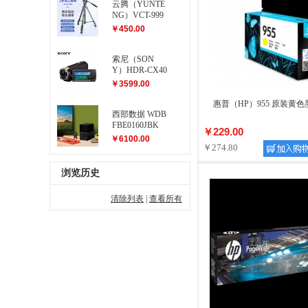
云腾（YUNTE
NG）VCT-999
大型三脚架
￥450.00
索尼（SON
Y）HDR-CX40
5 高清数码摄
￥3599.00
像机
惠普（HP）955 原装黄色墨
西部数据 WDB
FBE0160JBK
￥229.00
My Book Duo...
￥6100.00
￥274.80
浏览历史
清除列表
|
查看所有