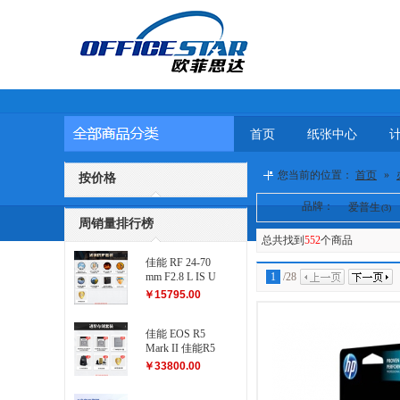
首页
纸张中心
您当前的位置：
首页
»
按价格
品牌：
爱普生
(3)
周销量排行榜
总共找到
552
个商品
佳能 RF 24-70
mm F2.8 L IS U
1
/
28
SM 滤镜防护
￥15795.00
套装
佳能 EOS R5
Mark II 佳能R5
二代...
￥33800.00