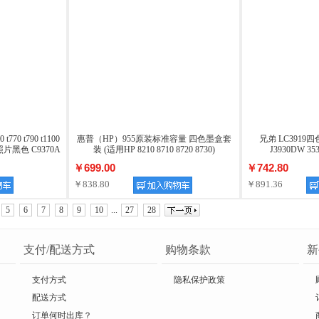
770 t790 t1100
惠普（HP）955原装标准容量 四色墨盒套
兄弟 LC3919
照片黑色 C9370A
装 (适用HP 8210 8710 8720 8730)
J3930DW 35
￥699.00
￥742.80
￥838.80
￥891.36
5
6
7
8
9
10
...
27
28
支付/配送方式
购物条款
新
支付方式
隐私保护政策
配送方式
订单何时出库？