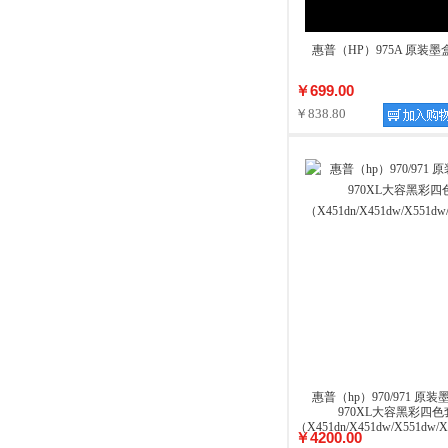
惠普（HP）975A 原装墨盒
￥699.00
￥838.80
惠普（hp）970/971 原装墨
970XL大容黑彩四
（X451dn/X451dw/X551dw/
￥4200.00