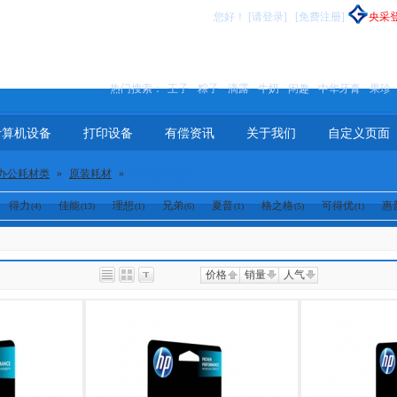
您好
！
[请登录]
[免费注册]
央采
热门搜索：
王子
粽子
滴露
牛奶
闲趣
中华牙膏
果珍
计算机设备
打印设备
有偿资讯
关于我们
自定义页面
办公耗材类
»
原装耗材
»
原装墨盒/墨水
得力
佳能
理想
兄弟
夏普
格之格
可得优
惠
(4)
(13)
(1)
(6)
(1)
(5)
(1)
价格
销量
人气