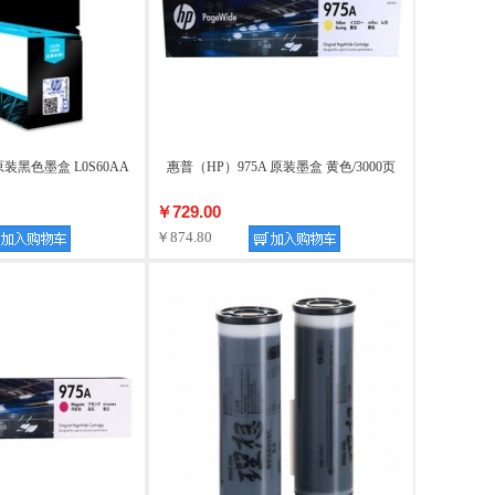
原装黑色墨盒 L0S60AA
惠普（HP）975A 原装墨盒 黄色/3000页
￥729.00
￥874.80