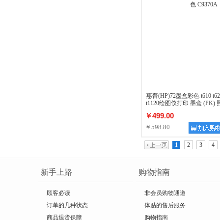
惠普(HP)72墨盒彩色 t610 t620 t
t1120绘图仪打印 墨盒 (PK) 
￥499.00
￥598.80
1
2
3
4
新手上路
购物指南
顾客必读
非会员购物通道
订单的几种状态
体贴的售后服务
商品退货保障
购物指南