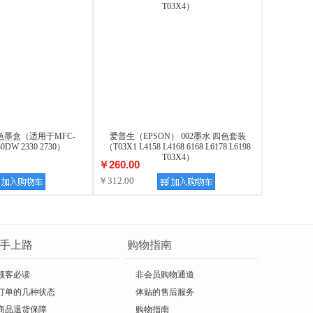
四色墨盒（适用于MFC-
爱普生（EPSON） 002墨水 四色套装
30DW 2330 2730）
（T03X1 L4158 L4168 6168 L6178 L6198
T03X4）
￥260.00
￥312.00
手上路
购物指南
顾客必读
非会员购物通道
订单的几种状态
体贴的售后服务
商品退货保障
购物指南