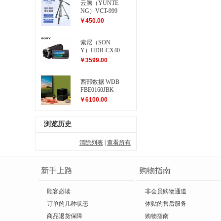
云腾（YUNTE
NG）VCT-999
大型三脚架
￥450.00
索尼（SON
Y）HDR-CX40
5 高清数码摄
￥3599.00
像机
西部数据 WDB
FBE0160JBK
My Book Duo...
￥6100.00
浏览历史
清除列表
|
查看所有
新手上路
购物指南
顾客必读
非会员购物通道
订单的几种状态
体贴的售后服务
商品退货保障
购物指南