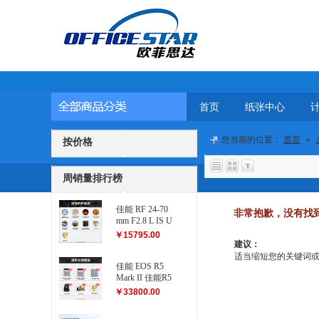
首页
纸张中心
您当前的位置：
首页
»
按价格
周销量排行榜
佳能 RF 24-70
非常抱歉，没有找
mm F2.8 L IS U
SM 滤镜防护
￥15795.00
套装
建议：
适当缩短您的关键词或更改
佳能 EOS R5
Mark II 佳能R5
二代...
￥33800.00