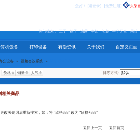
您好
！
[请登录]
[免费注册]
央采
热门搜索：
王子
粽子
滴露
牛奶
闲趣
中华牙膏
果珍
计算机设备
打印设备
有偿资讯
关于我们
自定义页面
办公设备
»
视频会议系统
»
图像采集系统
价格
销量
人气
排序方式:
到相关商品
关键词后重新搜索，如：将 “欣格388” 改为 “欣格+388”
返回上一页
返回首页