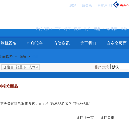
您好
！
[请登录]
[免费注册]
央采
热门搜索：
王子
粽子
滴露
牛奶
闲趣
中华牙膏
果珍
计算机设备
打印设备
有偿资讯
关于我们
自定义页面
食品饮料
»
食品
»
熟食
价格
销量
人气
排序方式:
到相关商品
关键词后重新搜索，如：将 “欣格388” 改为 “欣格+388”
返回上一页
返回首页