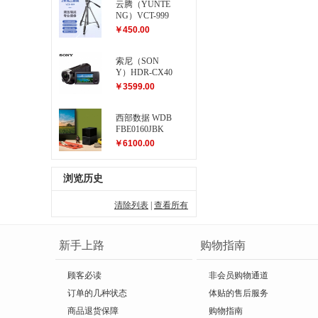
云腾（YUNTE
NG）VCT-999
大型三脚架
￥450.00
索尼（SON
Y）HDR-CX40
5 高清数码摄
￥3599.00
像机
西部数据 WDB
FBE0160JBK
My Book Duo...
￥6100.00
浏览历史
清除列表
|
查看所有
新手上路
购物指南
顾客必读
非会员购物通道
订单的几种状态
体贴的售后服务
商品退货保障
购物指南