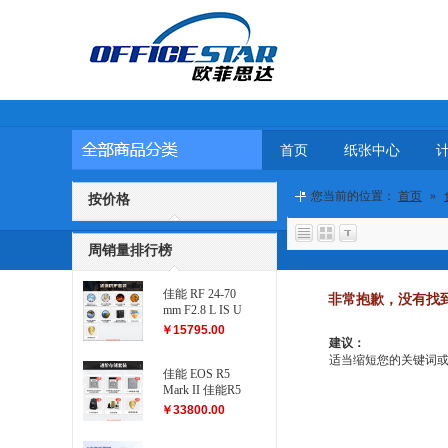
首页
纸张中心
您当前的位置：
首页
»
按价格
周销量排行榜
佳能 RF 24-70
非常抱歉，没有找
mm F2.8 L IS U
SM 滤镜防护
￥15795.00
套装
建议：
适当缩短您的关键词或更改
佳能 EOS R5
Mark II 佳能R5
二代...
￥33800.00