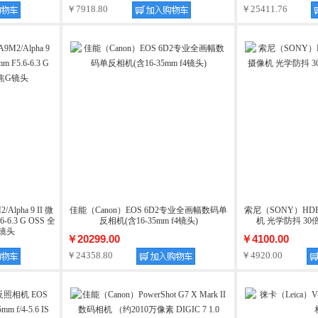
￥7918.80
￥25411.76
Alpha 9 II 微
佳能（Canon）EOS 6D2专业全画幅数码单
索尼（SONY）HDR
-6.3 G OSS 全
反相机(含16-35mm f4镜头)
机 光学防抖 3
镜头
￥20299.00
￥4100.00
￥24358.80
￥4920.00