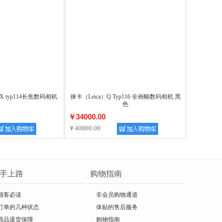
UX typ114长焦数码相机
徕卡（Leica）Q Typ116 全画幅数码相机 黑
色
￥34000.00
￥40800.00
手上路
购物指南
顾客必读
非会员购物通道
订单的几种状态
体贴的售后服务
商品退货保障
购物指南