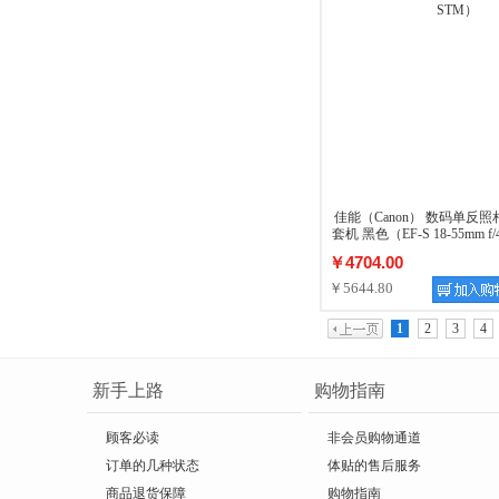
佳能（Canon） 数码单反照相机
套机 黑色（EF-S 18-55mm f/4
￥4704.00
￥5644.80
1
2
3
4
新手上路
购物指南
顾客必读
非会员购物通道
订单的几种状态
体贴的售后服务
商品退货保障
购物指南