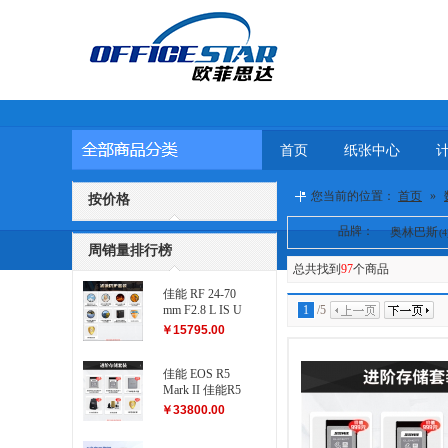
首页
纸张中心
您当前的位置：
首页
»
按价格
品牌：
奥林巴斯
(4
周销量排行榜
总共找到
97
个商品
佳能 RF 24-70
mm F2.8 L IS U
1
/
5
SM 滤镜防护
￥15795.00
套装
佳能 EOS R5
Mark II 佳能R5
二代...
￥33800.00