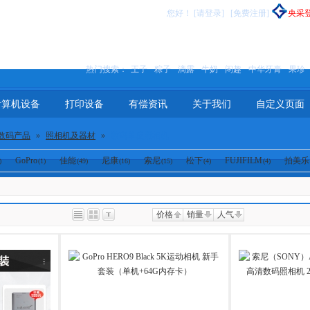
您好
！
[请登录]
[免费注册]
央采
热门搜索：
王子
粽子
滴露
牛奶
闲趣
中华牙膏
果珍
计算机设备
打印设备
有偿资讯
关于我们
自定义页面
数码产品
»
照相机及器材
»
数码单反照相机
GoPro
佳能
尼康
索尼
松下
FUJIFILM
拍美乐
)
(1)
(49)
(16)
(15)
(4)
(4)
价格
销量
人气