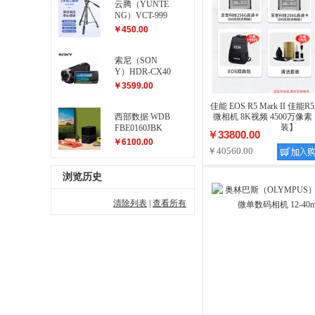
云腾（YUNTE
NG）VCT-999
大型三脚架
￥450.00
索尼（SON
Y）HDR-CX40
5 高清数码摄
￥3599.00
像机
佳能 EOS R5 Mark II 佳
西部数据 WDB
微相机 8K视频 4500万像
装】
FBE0160JBK
￥33800.00
My Book Duo...
￥6100.00
￥40560.00
浏览历史
清除列表
|
查看所有