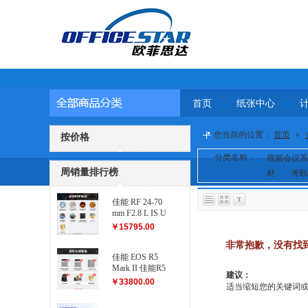
首页
纸张中心
您当前的位置：
首页
»
按价格
分类名称：
视频会议系
周销量排行榜
材
考勤
佳能 RF 24-70
mm F2.8 L IS U
SM 滤镜防护
￥15795.00
套装
非常抱歉，没有找
佳能 EOS R5
Mark II 佳能R5
建议：
二代...
￥33800.00
适当缩短您的关键词或更改