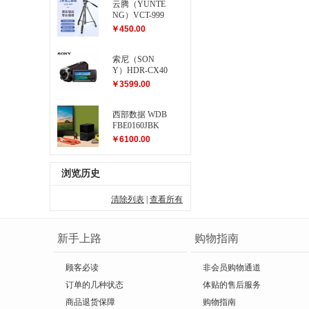
云腾（YUNTE
NG）VCT-999
大型三脚架
￥450.00
索尼（SON
Y）HDR-CX40
5 高清数码摄
￥3599.00
像机
西部数据 WDB
FBE0160JBK
My Book Duo...
￥6100.00
浏览历史
清除列表
|
查看所有
新手上路
购物指南
顾客必读
非会员购物通道
订单的几种状态
体贴的售后服务
商品退货保障
购物指南