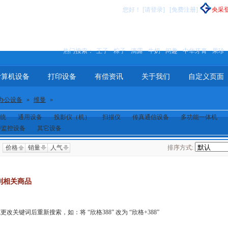
您好
！
[请登录]
[免费注册]
央采
热门搜索：
王子
粽子
滴露
牛奶
闲趣
中华牙膏
果珍
计算机设备
打印设备
有偿资讯
关于我们
自定义页面
办公设备
»
维曼
»
统
通用设备
投影仪（机）
扫描仪
传真通信设备
多功能一体机
/监控设备
其它设备
价格
销量
人气
排序方式:
到相关商品
关键词后重新搜索，如：将 “欣格388” 改为 “欣格+388”